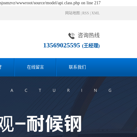
fsjssmzvz/wwwroot/source/model/api.class.php on line 217
网站地图
|
RSS
|
XML
咨询热线
13569025595
(王经理)
才
在线留言
联系我们