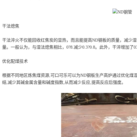
干法熄焦
干法淬火不仅能回收红焦炭的显热，而且能提高ND钢板的质量，减少
量。一般认为，与湿法熄焦相比，0?8.减少0.3?0.8。此外，干淬增加了0
优化配煤技术
根据不同地区炼焦煤资源,可口可乐可以为ND钢板生产高炉通过优化煤混
结,减少其碱金属含量和碱度指数,从而减少反应,提高反应后强度。