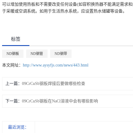
可以增加使用热板和不需要改变任何设备(如容积换热器不能满足需求和能
于采暖或空调系统。如用于生活热水系统，应设置热水储罐等设备。
标签
ND钢板
ND钢管
ND钢带
本文网址：
http://www.aysyfjs.com/news/443.html
上一篇：
09CrCuSb钢板焊接后要做哪些检查
下一篇：
09CrCuSb钢板在NaCl溶液中会有哪些影响
最近浏览：