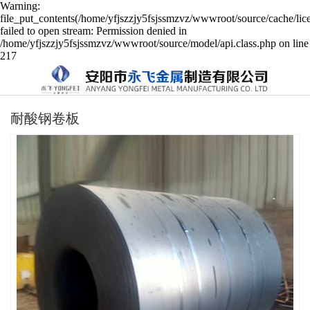
Warning:
file_put_contents(/home/yfjszzjy5fsjssmzvz/wwwroot/source/cache/lic
failed to open stream: Permission denied in
/home/yfjszzjy5fsjssmzvz/wwwroot/source/model/api.class.php on line
217
耐酸钢卷板