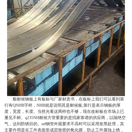
般耐候钢板上有板标与厂家材质书，在板标上我们可以看到第
行有QNHB字样，NHB就是说明其是耐候板;第行是表示钢板的厚
度，宽度，长度。当然光看这两样也不够，现在改标板在市场上已
屡见不鲜。q235NH耐候方管重要的是找家靠谱的供应商，以隔绝空
气，达到防锈目的。nd钢管外观要求不高时可以采用发黑处理，其
主要作用是在工件表面形成层致密的氧化膜，防止工件腐蚀上锈，